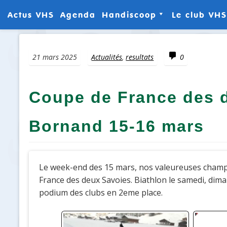
Actus VHS
Agenda
Handiscoop
Le club VHS
Aller
Résultats
Le Club
au
contenu
Commentaire
21 mars 2025
Actualités
,
resultats
0
Manuel d’aide au
Les galer
Guidage à Ski
de VHS
Découverte du
Les galer
Coupe de France des 
Biathlon pour mal et
de VHS
non voyants (film FR5)
Bornand 15-16 mars
Finlandia
Le week-end des 15 mars, nos valeureuses champ
France des deux Savoies. Biathlon le samedi, dima
podium des clubs en 2eme place.