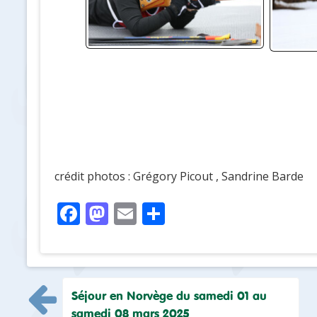
crédit photos : Grégory Picout , Sandrine Barde
F
M
E
P
ac
as
m
ar
e
to
ai
ta
b
d
l
g
Navigation
Séjour en Norvège du samedi 01 au
o
o
er
samedi 08 mars 2025