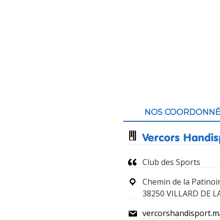
Contenu
du
NOS COORDONNÉ
pied
Vercors Handis
de
Club des Sports
page
Chemin de la Patinoi
38250 VILLARD DE 
vercorshandisport.m