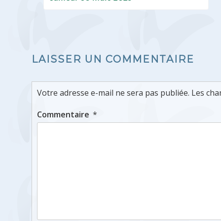
de
o
n
k
l’article
LAISSER UN COMMENTAIRE
Votre adresse e-mail ne sera pas publiée.
Les cha
Commentaire
*