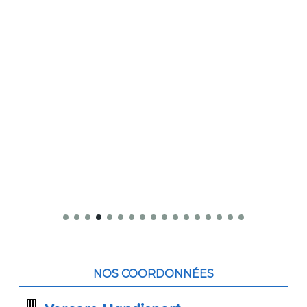
Contenu
du
NOS COORDONNÉES