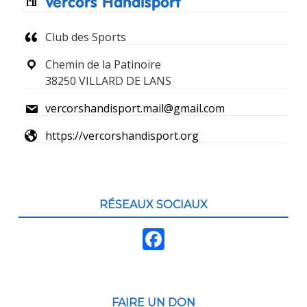
pied
Vercors Handisport
de
Club des Sports
page
Chemin de la Patinoire
38250 VILLARD DE LANS
vercorshandisport.mail@gmail.com
https://vercorshandisport.org
RÉSEAUX SOCIAUX
F
ac
e
b
FAIRE UN DON