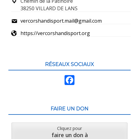
page
Chemin de la Patinoire
38250 VILLARD DE LANS
vercorshandisport.mail@gmail.com
https://vercorshandisport.org
RÉSEAUX SOCIAUX
F
ac
e
b
FAIRE UN DON
o
o
Cliquez pour
faire un don à