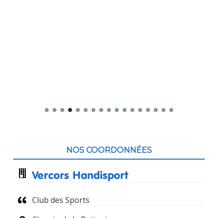
Contenu
du
NOS COORDONNÉES
pied
Vercors Handisport
de
Club des Sports