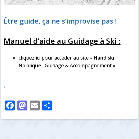
Être guide, ça ne s’improvise pas !
Manuel d’aide au Guidage à Ski :
cliquez ici pour accéder au site «
Handiski
Nordique
: Guidage & Accompagnement »
.
F
M
E
P
ac
as
m
ar
e
to
ai
ta
b
d
l
g