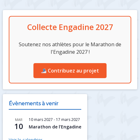
o
o
er
o
n
Colonne
k
Collecte Engadine 2027
latérale
Soutenez nos athlètes pour le Marathon de
l'Engadine 2027 !
Contribuez au projet
Évènements à venir
10 mars 2027
-
17 mars 2027
MAR
10
Marathon de l’Engadine
Voir le calendrier