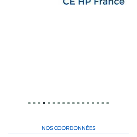
Contenu
du
NOS COORDONNÉES