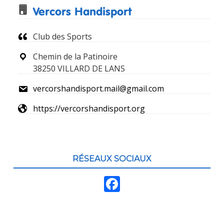
pied
Vercors Handisport
de
Club des Sports
page
Chemin de la Patinoire
38250 VILLARD DE LANS
vercorshandisport.mail@gmail.com
https://vercorshandisport.org
RÉSEAUX SOCIAUX
F
ac
e