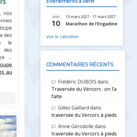
rs
Évènements à venir
, nos
10 mars 2027
-
17 mars 2027
MAR
nnes
10
Marathon de l’Engadine
ticipé
e des
Voir le calendrier
on le
 des
âce …
Coupe
COMMENTAIRES RÉCENTS
es au
Frédéric DUBOIS
dans
Traversée du Vercors : on l’a
faite
Gilles Gaillard
dans
traversée du Vercors à pieds
Anne Gérodolle
dans
traversée du Vercors à pieds