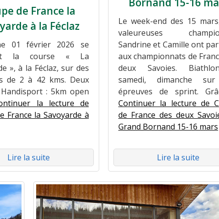
Bornand 15-16 ma
pe de France la
Le week-end des 15 mars
yarde à la Féclaz
valeureuses champio
e 01 février 2026 se
Sandrine et Camille ont par
ait la course « La
aux championnats de Franc
e », à la Féclaz, sur des
deux Savoies. Biathl
es de 2 à 42 kms. Deux
samedi, dimanche sur
 Handisport : 5km open
épreuves de sprint. Gr
ontinuer la lecture de
Continuer la lecture de 
e France la Savoyarde à
de France des deux Savoi
Grand Bornand 15-16 mars
Lire la suite
Lire la suite