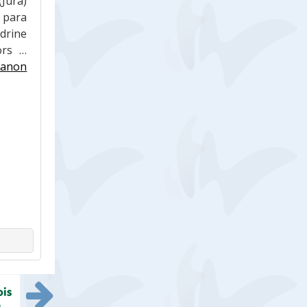
Jura)
t para
drine
ors …
manon
ois