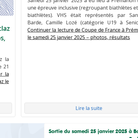
Samedi 25 janvier 2025 a eu lieu à Prémanon (
une épreuve inclusive (regroupant biathlètes e
biathlètes). VHS était représentés par San
Barde, Camille Lozé (catégorie U19 à Seni
claz
Continuer la lecture de Coupe de France à Pré
s,
le samedi 25 janvier 2025 – photos, résultats
z la
e 21
r la
z le
Lire la suite
Sortie du samedi 25 janvier 2025 à B