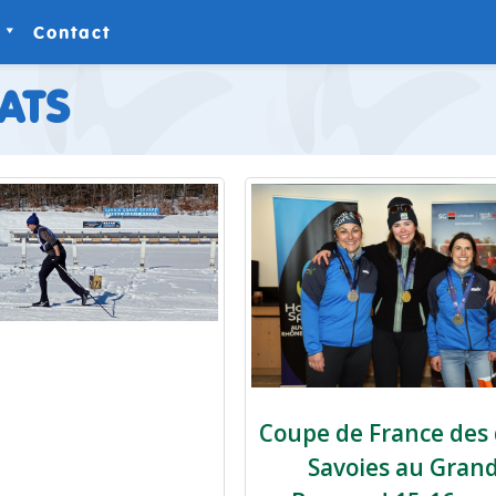
Contact
ATS
ies-Photos
ies-Vidéos
Coupe de France des
Savoies au Gran