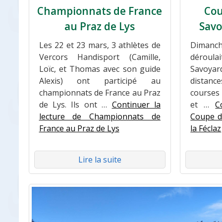
Championnats de France
Cou
au Praz de Lys
Savo
Les 22 et 23 mars, 3 athlètes de
Dimanch
Vercors Handisport (Camille,
déroul
Loïc, et Thomas avec son guide
Savoyard
Alexis) ont participé au
distanc
championnats de France au Praz
courses
de Lys. Ils ont …
Continuer la
et …
C
lecture de Championnats de
Coupe d
France au Praz de Lys
la Féclaz
Lire la suite