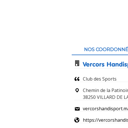
Contenu
du
NOS COORDONNÉ
pied
Vercors Handis
de
Club des Sports
page
Chemin de la Patinoi
38250 VILLARD DE 
vercorshandisport.m
https://vercorshandi