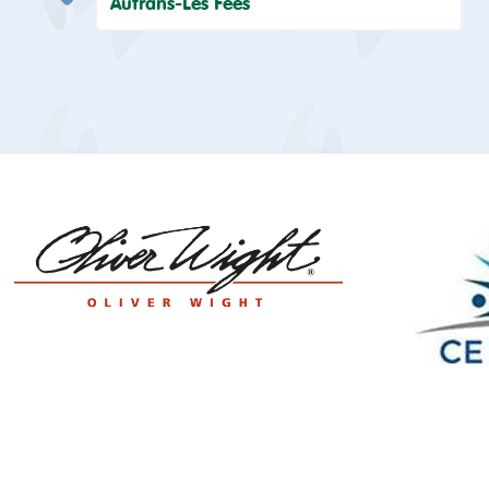
Autrans-Les Fées
de
l’article