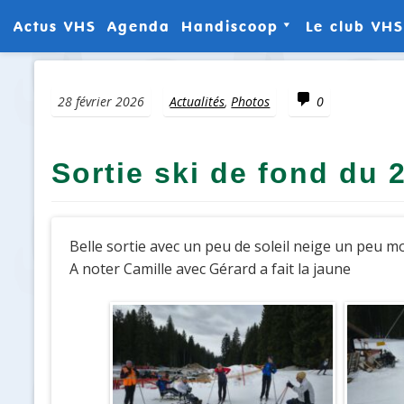
Actus VHS
Agenda
Handiscoop
Le club VHS
Aller
Résultats
Le Club
au
contenu
Commentaire
28 février 2026
Actualités
,
Photos
0
Manuel d’aide au
Les galer
Guidage à Ski
de VHS
Découverte du
Les galer
Sortie ski de fond du 2
Biathlon pour mal et
de VHS
non voyants (film FR5)
Finlandia
Belle sortie avec un peu de soleil neige un peu 
A noter Camille avec Gérard a fait la jaune