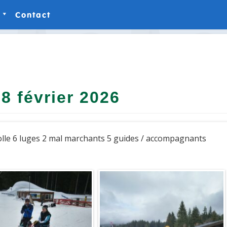
Contact
ies-Photos
ies-Vidéos
8 février 2026
molle 6 luges 2 mal marchants 5 guides / accompagnants