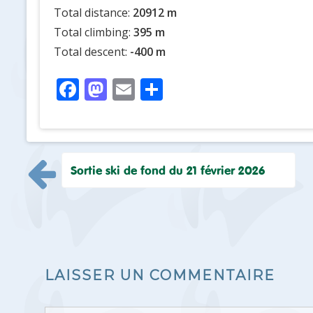
Total distance:
20912 m
Total climbing:
395 m
Total descent:
-400 m
F
M
E
P
ac
as
m
ar
e
to
ai
ta
b
d
l
g
Navigation
Sortie ski de fond du 21 février 2026
o
o
er
de
o
n
k
l’article
LAISSER UN COMMENTAIRE