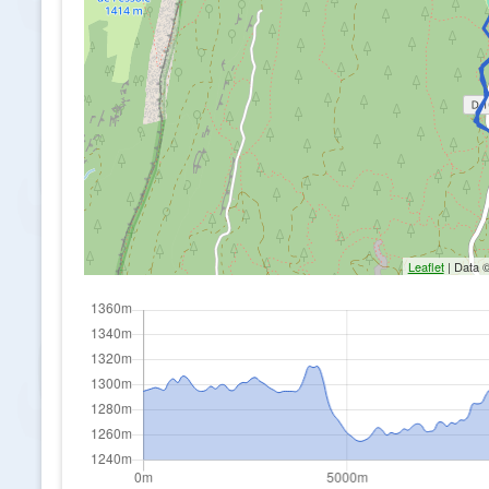
Leaflet
| Data 