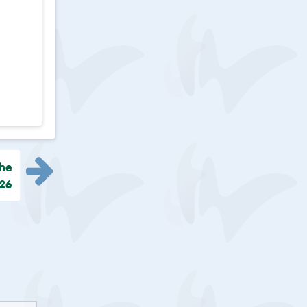
che
26