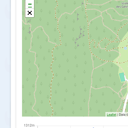
−
Leaflet
| Data 