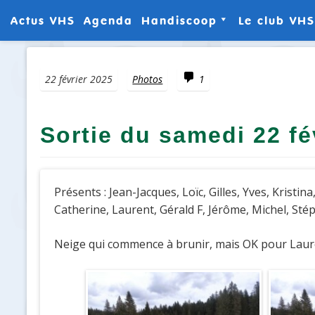
Actus VHS
Agenda
Handiscoop
Le club VHS
Aller
Résultats
Le Club
au
contenu
Commentaire
22 février 2025
Photos
1
Manuel d’aide au
Les galer
Guidage à Ski
de VHS
Découverte du
Les galer
Sortie du samedi 22 fé
Biathlon pour mal et
de VHS
non voyants (film FR5)
Finlandia
Présents : Jean-Jacques, Loïc, Gilles, Yves, Kristin
Catherine, Laurent, Gérald F, Jérôme, Michel, Stép
Neige qui commence à brunir, mais OK pour Laurent