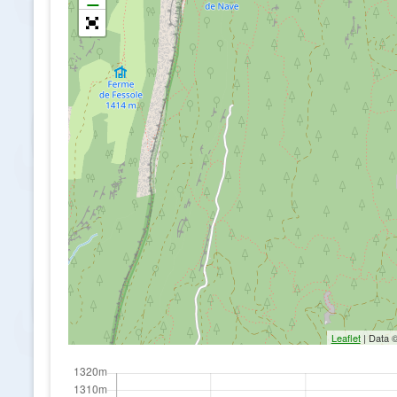
Leaflet
| Data 