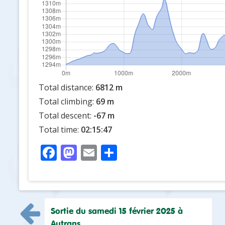
Total distance:
6812 m
Total climbing:
69 m
Total descent:
-67 m
Total time:
02:15:47
F
M
E
P
ac
as
m
ar
e
to
ai
ta
b
d
l
g
Navigation
Sortie du samedi 15 février 2025 à
o
o
er
Autrans