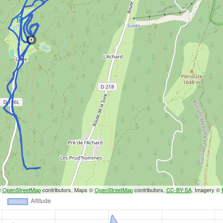
©
OpenStreetMap
contributors, Maps ©
OpenStreetMap
contributors,
CC-BY-SA
, Imagery ©