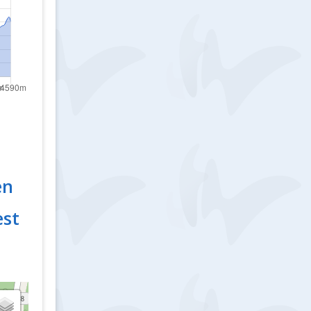
en
est