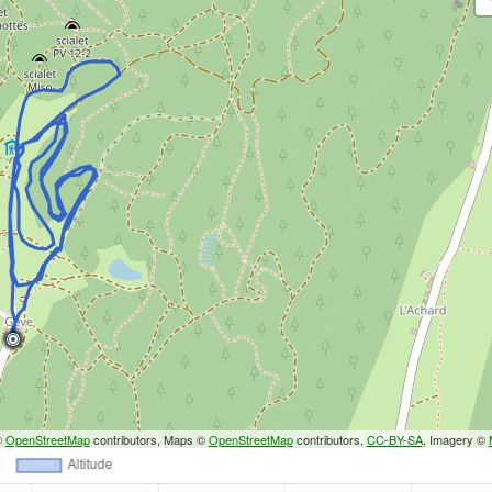
©
OpenStreetMap
contributors, Maps ©
OpenStreetMap
contributors,
CC-BY-SA
, Imagery ©