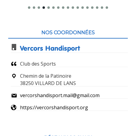
Contenu
du
NOS COORDONNÉES
pied
Vercors Handisport
de
Club des Sports
page
Chemin de la Patinoire
38250 VILLARD DE LANS
vercorshandisport.mail@gmail.com
https://vercorshandisport.org