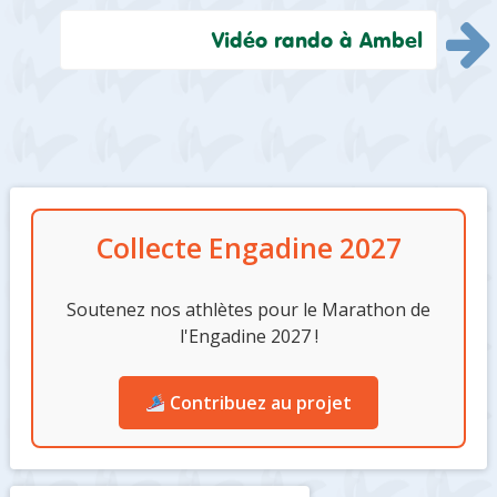
de
o
n
Vidéo rando à Ambel
k
l’article
Colonne
Collecte Engadine 2027
latérale
Soutenez nos athlètes pour le Marathon de
l'Engadine 2027 !
Contribuez au projet